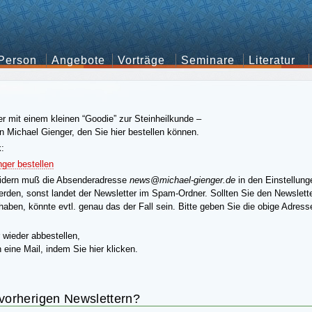
Person
Angebote
Vorträge
Seminare
Literatur
r mit einem kleinen “Goodie” zur Steinheilkunde –
on Michael Gienger, den Sie hier bestellen können.
k:
ger bestellen
idern muß die Absenderadresse
news@michael-gienger.de
in den Einstellung
den, sonst landet der Newsletter im Spam-Ordner. Sollten Sie den Newsletter
 haben, könnte evtl. genau das der Fall sein. Bitte geben Sie die obige Adress
 wieder abbestellen,
 eine Mail, indem Sie hier klicken.
 vorherigen Newslettern?