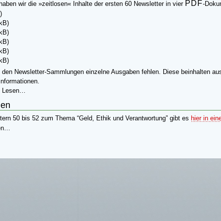
PDF
aben wir die »zeitlosen« Inhalte der ersten 60 Newsletter in vier
-Doku
)
kB)
kB)
kB)
kB)
kB)
in den Newsletter-Sammlungen einzelne Ausgaben fehlen. Diese beinhalten au
Informationen.
d Lesen…
nen
ttern 50 bis 52 zum Thema “Geld, Ethik und Verantwortung” gibt es
hier in e
ben…